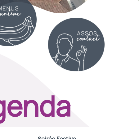
- Pineuilh se
se
enda
Soirée Festive