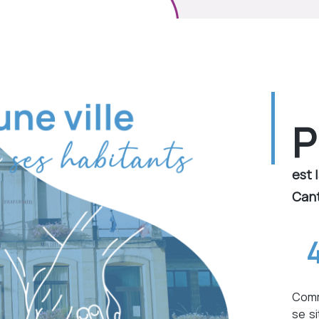
P
est 
Cant
Comm
se s