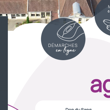
Le cimetière se végétalise
Incendies Gironde 
mobili
ag
Don du Sang