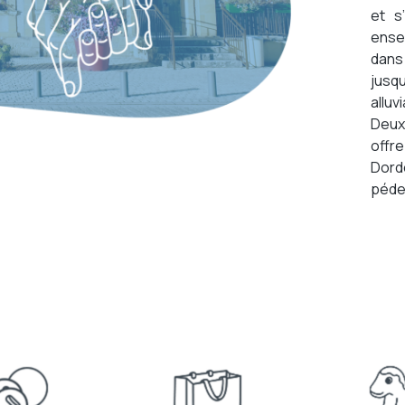
et s
enser
dans
jusq
alluv
Deux
offre
Dor
pédes