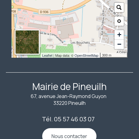
+
−
300 m
Leaflet
| Map data: ©
OpenStreetMap
Mairie de Pineuilh
67, avenue Jean-Raymond Guyon
33220 Pineuilh
Tél. 05 57 46 03 07
Nous contacter