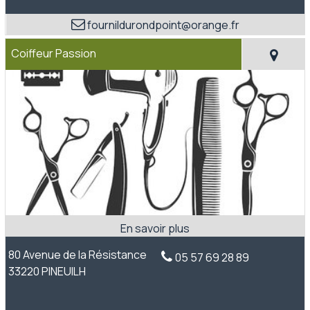
fournildurondpoint@orange.fr
Coiffeur Passion
80 Avenue de la Résistance
05 57 69 28 89
33220 PINEUILH