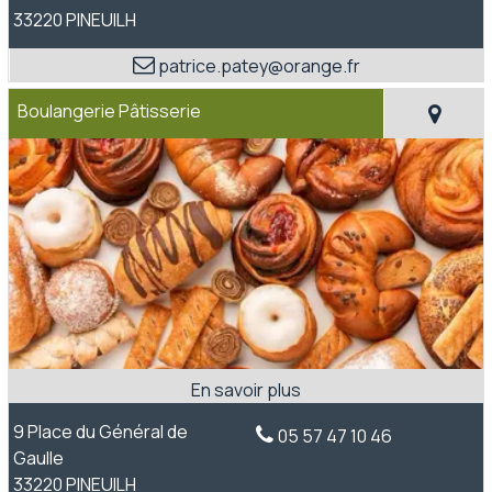
33220 PINEUILH
patrice.patey@orange.fr
Boulangerie Pâtisserie
9 Place du Général de
05 57 47 10 46
Gaulle
33220 PINEUILH