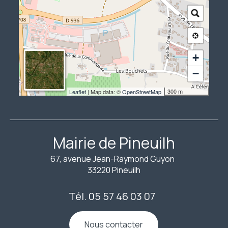
+
−
300 m
Leaflet
| Map data: ©
OpenStreetMap
Mairie de Pineuilh
67, avenue Jean-Raymond Guyon
33220 Pineuilh
Tél. 05 57 46 03 07
Nous contacter