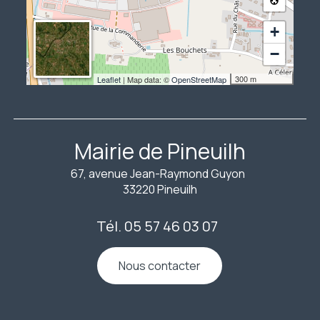
+
−
300 m
Leaflet
| Map data: ©
OpenStreetMap
Mairie de Pineuilh
67, avenue Jean-Raymond Guyon
33220 Pineuilh
Tél. 05 57 46 03 07
Nous contacter