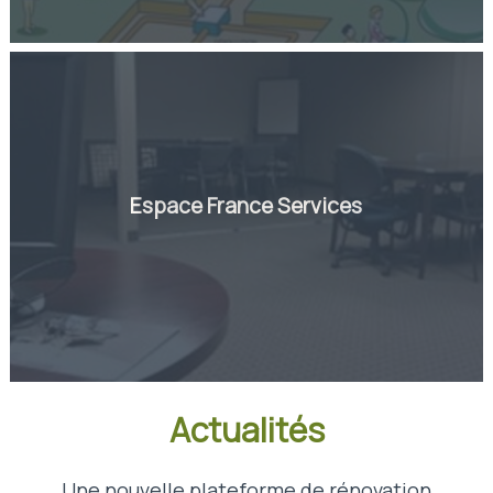
Espace France Services
Actualités
Une nouvelle plateforme de rénovation
P