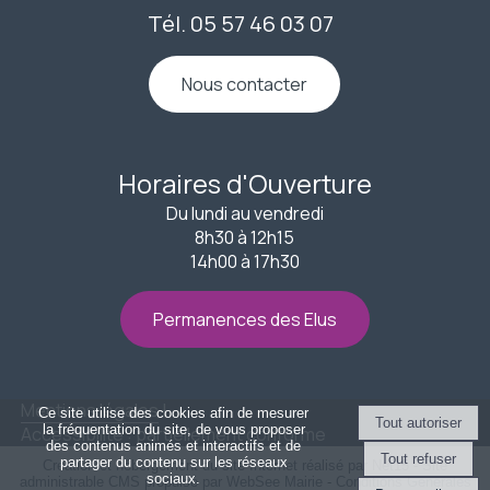
Tél. 05 57 46 03 07
Nous contacter
Horaires d'Ouverture
Du lundi au vendredi
8h30 à 12h15
14h00 à 17h30
Permanences des Elus
Mentions légales
Ce site utilise des cookies afin de mesurer
la fréquentation du site, de vous proposer
Accessibilité : partiellement conforme
des contenus animés et interactifs et de
partager du contenu sur les réseaux
Création et hébergement du site Internet réalisé par Net15
-
Site
sociaux.
administrable CMS propulsé par WebSee Mairie
-
Conditions Générales